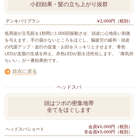
小顔効果・髪の立ち上がり抜群
デンキバリブラシ
¥2,000円（税別）
低周波が立毛筋を1秒間に1.000回振動させ、頭皮に心地良い刺激
を与えます。手の届かないところをほぐし、脳疲労の緩和・頭皮
の代謝アップ・血行の促進・お顔をスッキリとさせます。青色
LEDが皮脂の生成を抑え、赤色LEDが肌を活性化します。「痛気持
ちいい」が一番効果的です。
目次に戻る
ヘッドスパ
頭はツボの密集地帯
全てをほぐします
会員¥6,000円（税別）
ヘッドスパショート
非会員¥9,000円（税別）