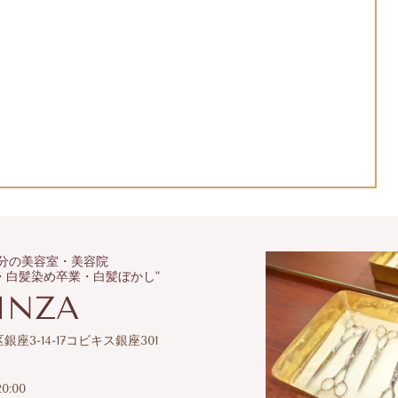
分の美容室・美容院
・白髪染め卒業・白髪ぼかし"
GINZA
区銀座3-14-17コビキス銀座301
0:00