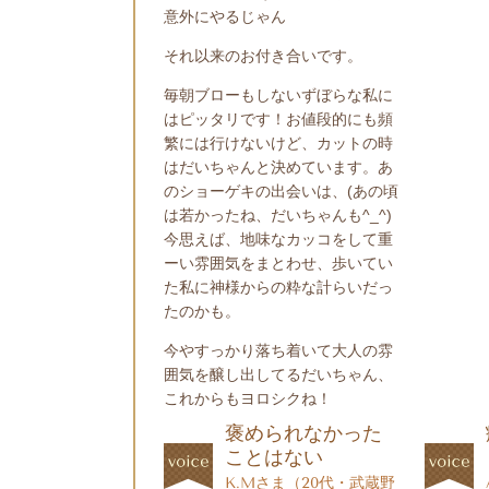
意外にやるじゃん
それ以来のお付き合いです。
毎朝ブローもしないずぼらな私に
はピッタリです！お値段的にも頻
繁には行けないけど、カットの時
はだいちゃんと決めています。あ
のショーゲキの出会いは、(あの頃
は若かったね、だいちゃんも
^_^
)
今思えば、地味なカッコをして重
ーい雰囲気をまとわせ、歩いてい
た私に神様からの粋な計らいだっ
たのかも。
今やすっかり落ち着いて大人の雰
囲気を醸し出してるだいちゃん、
これからもヨロシクね！
褒められなかった
ことはない
K.Mさま（20代・武蔵野