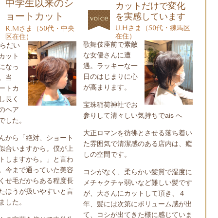
中学生以来のシ
カットだけで変化
ョートカット
を実感しています
U.Hさま（50代・練馬区
R.Mさま（50代・中央
在住）
区在住
）
歌舞伎座前で素敵
らだい
な女優さんに遭
カット
遇。ラッキーな一
になっ
日のはじまりに心
。当
が高まります。
ートカ
し長く
宝珠稲荷神社でお
のヘア
参りして清々しい気持ちで
ais
へ
でした。
大正ロマンを彷彿とさせる落ち着い
んから「絶対、ショート
た雰囲気で清潔感のある店内は、癒
似合いますから。僕が上
しの空間です。
トしますから。」と言わ
。今まで通っていた美容
コシがなく、柔らかい髪質で湿度に
くせ毛だからある程度長
メチャクチャ弱いなど難しい髪です
たほうが扱いやすいと言
が、大さんにカットして頂き、４
ました。
年、髪には次第にボリューム感が出
て、コシが出てきた様に感じていま