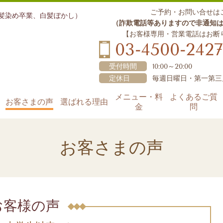
ご予約・お問い合せは
白髪染め卒業、白髪ぼかし）
（詐欺電話等ありますので非通知
【お客様専用・営業電話はお断
03-4500-2427
受付時間
10:00～20:00
定休日
毎週日曜日・第一第三
メニュー・料
よくあるご質
お客さまの声
選ばれる理由
金
問
お客さまの声
お客様の声