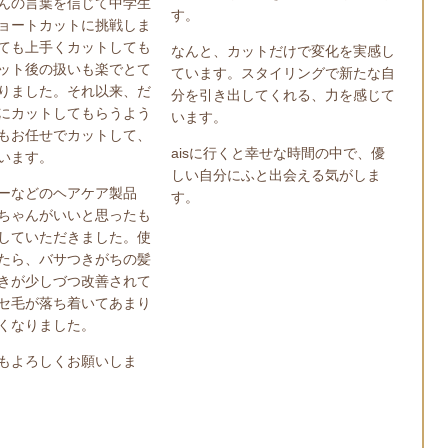
んの言葉を信じて中学生
す。
ョートカットに挑戦しま
ても上手くカットしても
なんと、カットだけで変化を実感し
ット後の扱いも楽でとて
ています。スタイリングで新たな自
りました。それ以来、だ
分を引き出してくれる、力を感じて
にカットしてもらうよう
います。
もお任せでカットして、
ais
に行くと幸せな時間の中で、優
います。
しい自分にふと出会える気がしま
ーなどのヘアケア製品
す。
ちゃんがいいと思ったも
していただきました。使
たら、バサつきがちの髪
きが少しづつ改善されて
セ毛が落ち着いてあまり
くなりました。
もよろしくお願いしま