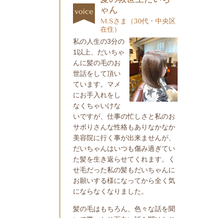
ゃん
M.Sさま（30代・中央区
在住）
私の人生の
3
分の
1
以上、だいちゃ
んに髪の毛のお
世話をして頂い
ています。マメ
にお手入れをし
なくちゃいけな
いですが、仕事の忙しさと私のお
サボりさんな性格もありなかなか
美容院に行く事が出来ませんが、
だいちゃんはいつも傷み過ぎてい
た髪を生き返らせてくれます。く
せ毛だった私の髪もだいちゃんに
お願いする様になってから全く気
にならなくなりました。
髪の毛はもちろん、色々な話を聞