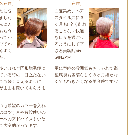
区在住）
在住）
毛に悩
白髪染め、ヘア
ました
スタイル共に３
んにカ
ヶ月も!!全く乱れ
もらう
ることなく快適
ってか
な日々を過ごせ
びてか
るようにして下
やすく
さる美容院ais
た。
GINZA✂︎
多いけれど円形脱毛症に
更に室内の雰囲気もおしゃれで衛
ている時の「目立たない
星環境も素晴らしく３ヶ月経たな
でも軽く見えるように」
くても行きたくなる美容院です♡
がままも聞いてもらえま
つも希望のカラーを入れ
の出やすさや普段使いの
ーへのアドバイスもいた
で大変助かってます。