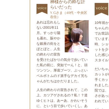
神様からの粋な計
らいだった
Y.Gさま（40代・中央区
在住）
あれは忘れもし
10
年前か
ない
2001
年
11
ちゃんの
月。すっかり陽
でお世話
も暮れ、賑やか
ています
な銀座の街をと
時、ショ
ぼとぼと、人生
ットを少
の終わりの宣告
した感じ
を受けたばかりの気分で歩いてい
スタイル
た私の前に、突如でーん！と、頭
だいちゃ
ツンツン、厚底ブーツ、ぶっとい
カットが
ベルボトムのド派手なデカイ兄ち
手くカッ
ゃんがたちはかだりました。
れました
人生の終わりの宣告されて、この
院では、
上、カツアゲされるの？私！？道
さがあっ
ゆくヒトは、あーあ、かわいそう
われてい
に、という目で歩いていくし。あ