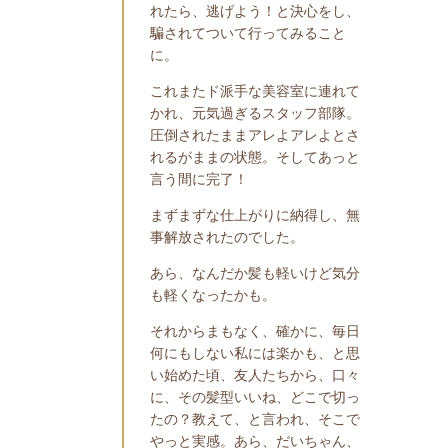
れたら、逃げよう！と決心をし、
騙されてついて行ってみること
に。
これまたド派手な美容室に連れて
かれ、元気過ぎるスタッフ部隊。
圧倒されたままアレよアレよとさ
れるがままの状態。そしてあっと
言う間に完了！
まずまずな仕上がりに納得し、無
事解放されたのでした。
あら、なんだか髪も軽いけど気分
も軽くなったかも。
それからまもなく、確かに、毎日
何にもしない私には楽かも、と思
い始めた頃、友人たちから、口々
に、その髪型いいね、どこで切っ
たの？教えて、と言われ、そこで
やっと実感。あら、だいちゃん、