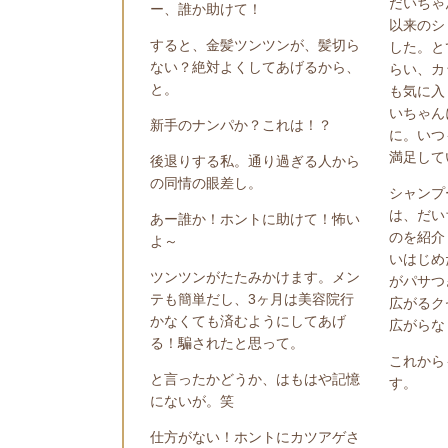
だいちゃ
ー、誰か助けて！
以来のシ
すると、金髪ツンツンが、髪切ら
した。と
ない？絶対よくしてあげるから、
らい、カ
と。
も気に入
いちゃん
新手のナンパか？これは！？
に。いつ
満足して
後退りする私。通り過ぎる人から
の同情の眼差し。
シャンプ
は、だい
あー誰か！ホントに助けて！怖い
のを紹介
よ～
いはじめ
ツンツンがたたみかけます。メン
がパサつ
テも簡単だし、
3
ヶ月は美容院行
広がるク
かなくても済むようにしてあげ
広がらな
る！騙されたと思って。
これから
と言ったかどうか、はもはや記憶
す。
にないが。笑
仕方がない！ホントにカツアゲさ