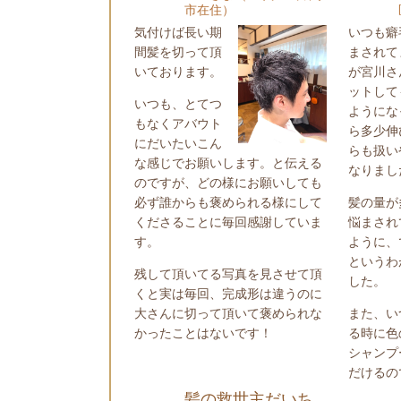
市在住）
気付けば長い期
いつも癖
間髪を切って頂
まされて
いております。
が宮川さ
ットして
いつも、とてつ
ようにな
もなくアバウト
ら多少伸
にだいたいこん
らも扱い
な感じでお願いします。と伝える
なりまし
のですが、どの様にお願いしても
必ず誰からも褒められる様にして
髪の量が
くださることに毎回感謝していま
悩まされ
す。
ように、
というわ
残して頂いてる写真を見させて頂
した。
くと実は毎回、完成形は違うのに
大さんに切って頂いて褒められな
また、い
かったことはないです！
る時に色
シャンプ
だけるの
髪の救世主だいち